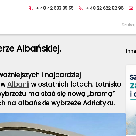
+ 48 42 633 35 55
+ 48 22 622 82 96
rze Albańskiej.
Inne
ważniejszych i najbardziej
ć w
Albanii
w ostatnich latach. Lotnisko
ybrzeżu ma stać się nową „bramą”
ch na albańskie wybrzeże Adriatyku.