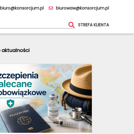
biuro@konsorcjum.pl
biurowaw@konsorcjum.pl
STREFA KLIENTA
 aktualności