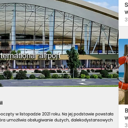
S
w
r
3
ii
B
zpoczęty w listopadzie 2021 roku. Na jej podstawie powstała
w
tóra umożliwia obsługiwanie dużych, dalekodystansowych
g
3