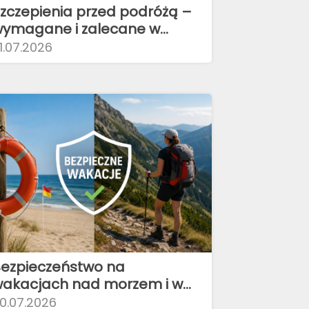
zczepienia przed podróżą –
ymagane i zalecane w
óżnych krajach
1.07.2026
ezpieczeństwo na
akacjach nad morzem i w
órach.
0.07.2026