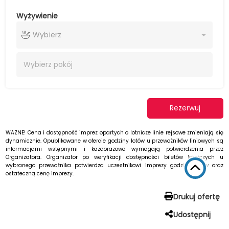
Wyżywienie
Wybierz
Wybierz
pokój
Rezerwuj
WAŻNE! Cena i dostępność imprez opartych o lotnicze linie rejsowe zmieniają się
dynamicznie. Opublikowane w ofercie godziny lotów u przewoźników liniowych są
informacjami wstępnymi i każdorazowo wymagają potwierdzenia przez
Organizatora. Organizator po weryfikacji dostępności biletów lotniczych u
wybranego przewoźnika potwierdza uczestnikowi imprezy godziny lotów oraz
ostateczną cenę imprezy.
Drukuj ofertę
Udostępnij