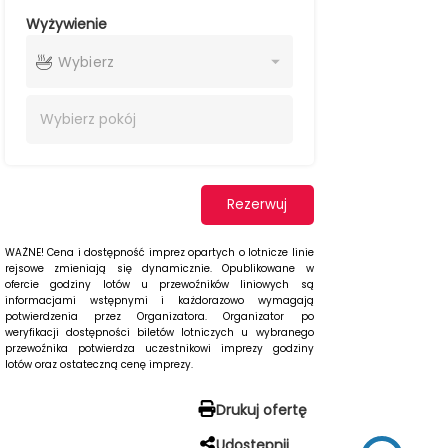
Wyżywienie
Wybierz
Wybierz
pokój
Rezerwuj
WAŻNE! Cena i dostępność imprez opartych o lotnicze linie
rejsowe zmieniają się dynamicznie. Opublikowane w
ofercie godziny lotów u przewoźników liniowych są
informacjami wstępnymi i każdorazowo wymagają
potwierdzenia przez Organizatora. Organizator po
weryfikacji dostępności biletów lotniczych u wybranego
przewoźnika potwierdza uczestnikowi imprezy godziny
lotów oraz ostateczną cenę imprezy.
Drukuj ofertę
Udostępnij