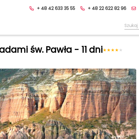
+ 48 42 633 35 55
+ 48 22 622 82 96
ladami św. Pawła - 11 dni
★
★
★
★
★