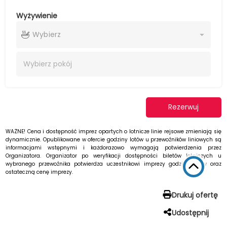
Wyżywienie
Wybierz
Wybierz
pokój
Rezerwuj
WAŻNE! Cena i dostępność imprez opartych o lotnicze linie rejsowe zmieniają się
dynamicznie. Opublikowane w ofercie godziny lotów u przewoźników liniowych są
informacjami wstępnymi i każdorazowo wymagają potwierdzenia przez
Organizatora. Organizator po weryfikacji dostępności biletów lotniczych u
wybranego przewoźnika potwierdza uczestnikowi imprezy godziny lotów oraz
ostateczną cenę imprezy.
Drukuj ofertę
Udostępnij