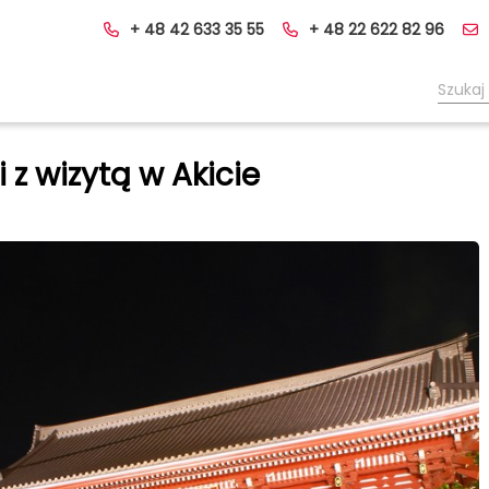
+ 48 42 633 35 55
+ 48 22 622 82 96
 z wizytą w Akicie