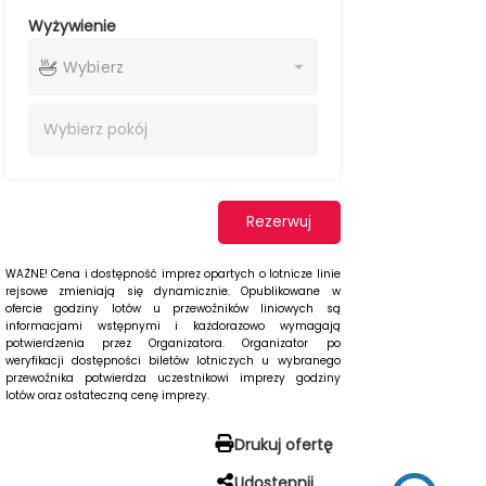
Wyżywienie
Wybierz
Wybierz
pokój
Rezerwuj
WAŻNE! Cena i dostępność imprez opartych o lotnicze linie
rejsowe zmieniają się dynamicznie. Opublikowane w
ofercie godziny lotów u przewoźników liniowych są
informacjami wstępnymi i każdorazowo wymagają
potwierdzenia przez Organizatora. Organizator po
weryfikacji dostępności biletów lotniczych u wybranego
przewoźnika potwierdza uczestnikowi imprezy godziny
lotów oraz ostateczną cenę imprezy.
Drukuj ofertę
Udostępnij