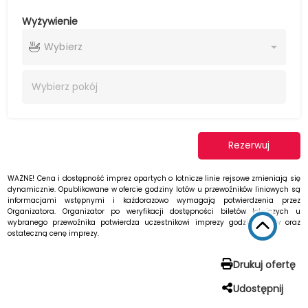
Wyżywienie
Wybierz
Wybierz
pokój
Rezerwuj
WAŻNE! Cena i dostępność imprez opartych o lotnicze linie rejsowe zmieniają się
dynamicznie. Opublikowane w ofercie godziny lotów u przewoźników liniowych są
informacjami wstępnymi i każdorazowo wymagają potwierdzenia przez
Organizatora. Organizator po weryfikacji dostępności biletów lotniczych u
wybranego przewoźnika potwierdza uczestnikowi imprezy godziny lotów oraz
ostateczną cenę imprezy.
Drukuj ofertę
Udostępnij