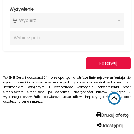
Wyżywienie
Wybierz
Wybierz
pokój
Rezerwuj
WAŻNE! Cena i dostępność imprez opartych o lotnicze linie rejsowe zmieniają się
dynamicznie. Opublikowane w ofercie godziny lotów u przewoźników liniowych są
informacjami wstępnymi i każdorazowo wymagają potwierdzenia przez
Organizatora. Organizator po weryfikacji dostępności biletów lotniczych u
wybranego przewoźnika potwierdza uczestnikowi imprezy godziny lotów oraz
ostateczną cenę imprezy.
Drukuj ofertę
Udostępnij