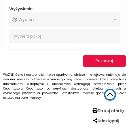
Wyżywienie
Wybierz
Wybierz
pokój
Rezerwuj
WAŻNE! Cena i dostępność imprez opartych o lotnicze linie rejsowe zmieniają się
dynamicznie. Opublikowane w ofercie godziny lotów u przewoźników liniowych są
informacjami wstępnymi i każdorazowo wymagają potwierdzenia przez
Organizatora. Organizator po weryfikacji dostępności biletów lotniczych u
wybranego przewoźnika potwierdza uczestnikowi imprezy godziny lotów oraz
ostateczną cenę imprezy.
Drukuj ofertę
Udostępnij