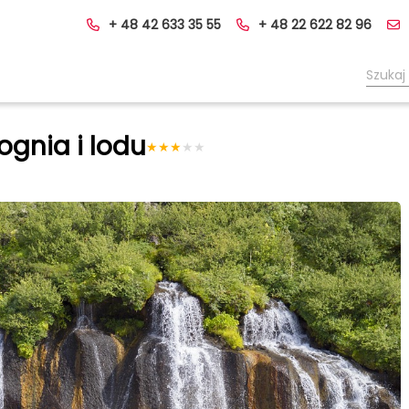
+ 48 42 633 35 55
+ 48 22 622 82 96
ognia i lodu
★
★
★
★
★