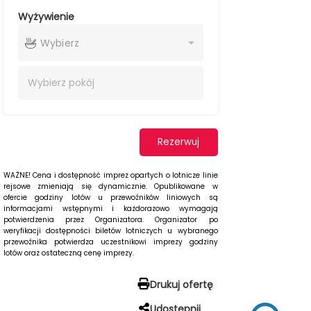
Wyżywienie
Wybierz
Wybierz
pokój
Rezerwuj
WAŻNE! Cena i dostępność imprez opartych o lotnicze linie
rejsowe zmieniają się dynamicznie. Opublikowane w
ofercie godziny lotów u przewoźników liniowych są
informacjami wstępnymi i każdorazowo wymagają
potwierdzenia przez Organizatora. Organizator po
weryfikacji dostępności biletów lotniczych u wybranego
przewoźnika potwierdza uczestnikowi imprezy godziny
lotów oraz ostateczną cenę imprezy.
Drukuj ofertę
Udostępnij