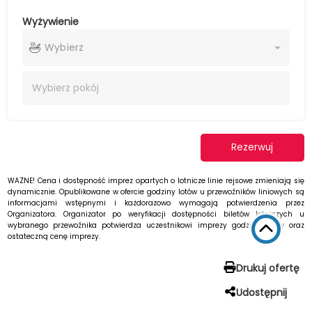
Wyżywienie
Wybierz
Wybierz
pokój
Rezerwuj
WAŻNE! Cena i dostępność imprez opartych o lotnicze linie rejsowe zmieniają się
dynamicznie. Opublikowane w ofercie godziny lotów u przewoźników liniowych są
informacjami wstępnymi i każdorazowo wymagają potwierdzenia przez
Organizatora. Organizator po weryfikacji dostępności biletów lotniczych u
wybranego przewoźnika potwierdza uczestnikowi imprezy godziny lotów oraz
ostateczną cenę imprezy.
Drukuj ofertę
Udostępnij