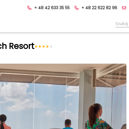
+ 48 42 633 35 55
+ 48 22 622 82 96
ch Resort
★
★
★
★
★