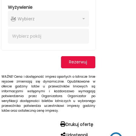
Wyżywienie
Wybierz
Wybierz
pokój
Rezerwuj
WAŻNE! Cena i dostępność imprez opartych o lotnicze linie
rejsowe zmieniają się dynamicznie. Opublikowane w
ofercie godziny lotów u przewoźników liniowych są
informacjami wstępnymi i każdorazowo wymagają
potwierdzenia przez Organizatora. Organizator po
weryfikacji dostępności biletów lotniczych u wybranego
przewoźnika potwierdza uczestnikowi imprezy godziny
lotów oraz ostateczną cenę imprezy.
Drukuj ofertę
Udostępnij