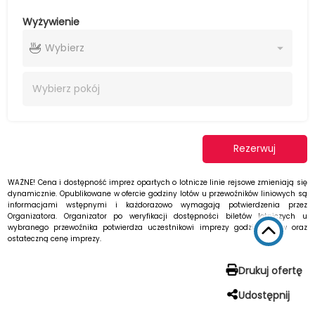
Wyżywienie
Wybierz
Wybierz
pokój
Rezerwuj
WAŻNE! Cena i dostępność imprez opartych o lotnicze linie rejsowe zmieniają się
dynamicznie. Opublikowane w ofercie godziny lotów u przewoźników liniowych są
informacjami wstępnymi i każdorazowo wymagają potwierdzenia przez
Organizatora. Organizator po weryfikacji dostępności biletów lotniczych u
wybranego przewoźnika potwierdza uczestnikowi imprezy godziny lotów oraz
ostateczną cenę imprezy.
Drukuj ofertę
Udostępnij