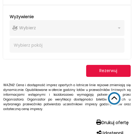
Wyżywienie
Wybierz
Wybierz
pokój
Rezerwuj
WAŻNE! Cena i dostępność imprez opartych o lotnicze linie rejsowe zmieniają się
dynamicznie. Opublikowane w ofercie godziny lotów u przewoźników liniowych są
informacjami wstępnymi i każdorazowo wymagają potwierdzenia przez
Organizatora. Organizator po weryfikacji dostępności biletów lotniczych u
wybranego przewoźnika potwierdza uczestnikowi imprezy godziny lotów oraz
ostateczną cenę imprezy.
Drukuj ofertę
Udostępnij