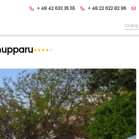
+ 48 42 633 35 55
+ 48 22 622 82 96
hupparu
★
★
★
★
★