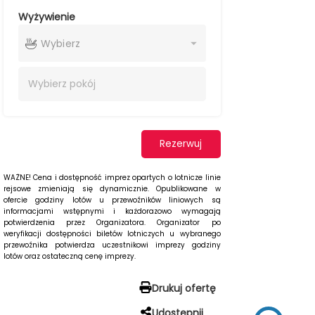
Wyżywienie
Wybierz
Wybierz
pokój
Rezerwuj
WAŻNE! Cena i dostępność imprez opartych o lotnicze linie
rejsowe zmieniają się dynamicznie. Opublikowane w
ofercie godziny lotów u przewoźników liniowych są
informacjami wstępnymi i każdorazowo wymagają
potwierdzenia przez Organizatora. Organizator po
weryfikacji dostępności biletów lotniczych u wybranego
przewoźnika potwierdza uczestnikowi imprezy godziny
lotów oraz ostateczną cenę imprezy.
Drukuj ofertę
Udostępnij